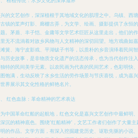
一、 根植传统：水乡文化的深厚滋养
嘉兴的文艺创作，深深植根于其地域文化的肌理之中。乌镇、西
等古镇的桨声灯影、廊棚古弄，为文学、绘画、摄影提供了永恒
母题。茅盾、丰子恺、金庸等文学艺术巨匠从这里走出，他们的
品里无不流淌着对故乡风物与人文精神的深切回望。地方戏曲如
兴滩簧、海宁皮影戏、平湖钹子书等，以质朴的乡音演绎着民间
慧与历史故事，是非物质文化遗产的活态传承，也为当代创作注
了独特的民间美学元素。以农民画为代表的民间艺术，色彩明快
构图饱满，生动反映了水乡生活的劳作场景与节庆喜悦，成为嘉
向世界展示其文化性格的鲜艳名片。
二、 红色血脉：革命精神的艺术表达
作为中国革命红船的起航地，红色文化是嘉兴文艺创作中最鲜明
最深沉的精神底色。围绕“红船精神”，文艺工作者们创作了大量主
鲜明的作品。文学方面，有深入挖掘建党历史、讴歌先驱的小说