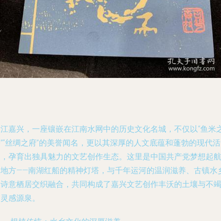
浙江嘉兴，一座镶嵌在江南水网中的历史文化名城，不仅以“鱼米
”“丝绸之府”的美誉闻名，更以其深厚的人文底蕴和蓬勃的现代活
力，孕育出独具魅力的文艺创作生态。这里是中国共产党梦想起
的地方——南湖红船的精神灯塔，与千年运河的温润滋养、古镇水
的诗意栖居交织融合，共同构成了嘉兴文艺创作丰沃的土壤与不
的灵感源泉。