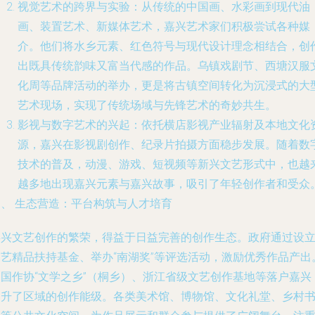
视觉艺术的跨界与实验
：从传统的中国画、水彩画到现代油
画、装置艺术、新媒体艺术，嘉兴艺术家们积极尝试各种媒
介。他们将水乡元素、红色符号与现代设计理念相结合，创
出既具传统韵味又富当代感的作品。乌镇戏剧节、西塘汉服
化周等品牌活动的举办，更是将古镇空间转化为沉浸式的大
艺术现场，实现了传统场域与先锋艺术的奇妙共生。
影视与数字艺术的兴起
：依托横店影视产业辐射及本地文化
源，嘉兴在影视剧创作、纪录片拍摄方面稳步发展。随着数
技术的普及，动漫、游戏、短视频等新兴文艺形式中，也越
越多地出现嘉兴元素与嘉兴故事，吸引了年轻创作者和受众
四、 生态营造：平台构筑与人才培育
嘉兴文艺创作的繁荣，得益于日益完善的创作生态。政府通过设
文艺精品扶持基金、举办“南湖奖”等评选活动，激励优秀作品产出
中国作协“文学之乡”（桐乡）、浙江省级文艺创作基地等落户嘉兴
提升了区域的创作能级。各类美术馆、博物馆、文化礼堂、乡村