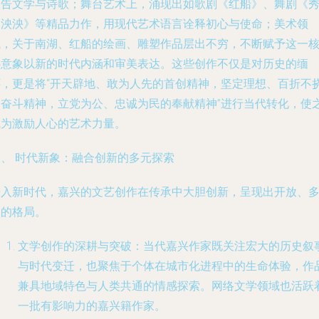
报告文学与诗歌；舞台艺术上，涌现出如歌剧《红船》、舞剧《
水泱泱》等精品力作，用现代艺术语言诠释初心与使命；美术领
域，关于南湖、红船的绘画、雕塑作品层出不穷，不断赋予这一
心意象以新的时代内涵和审美表达。这些创作不仅是对历史的缅
怀，更是将“开天辟地、敢为人先的首创精神，坚定理想、百折不
的奋斗精神，立党为公、忠诚为民的奉献精神”进行当代转化，使
成为激励人心的艺术力量。
三、 时代新象：融合创新的多元探索
进入新时代，嘉兴的文艺创作在传承中大胆创新，呈现出开放、
元的格局。
文学创作的深耕与突破
：当代嘉兴作家既关注宏大的历史叙
与时代变迁，也聚焦于个体在城市化进程中的生命体验，作
兼具地域特色与人类共通的情感探索。网络文学领域也活跃
一批有影响力的嘉兴籍作家。