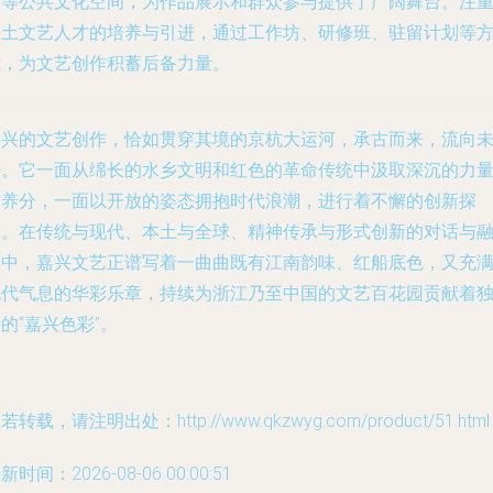
屋等公共文化空间，为作品展示和群众参与提供了广阔舞台。注
本土文艺人才的培养与引进，通过工作坊、研修班、驻留计划等
式，为文艺创作积蓄后备力量。
嘉兴的文艺创作，恰如贯穿其境的京杭大运河，承古而来，流向
来。它一面从绵长的水乡文明和红色的革命传统中汲取深沉的力
与养分，一面以开放的姿态拥抱时代浪潮，进行着不懈的创新探
索。在传统与现代、本土与全球、精神传承与形式创新的对话与
合中，嘉兴文艺正谱写着一曲曲既有江南韵味、红船底色，又充
现代气息的华彩乐章，持续为浙江乃至中国的文艺百花园贡献着
的“嘉兴色彩”。
若转载，请注明出处：http://www.qkzwyg.com/product/51.html
新时间：2026-08-06 00:00:51