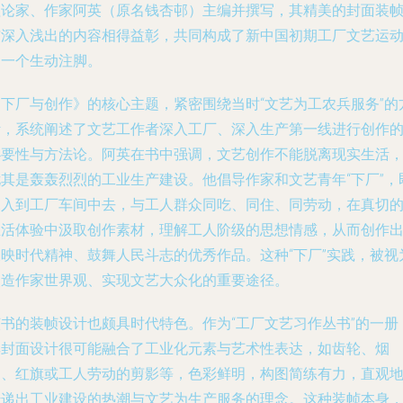
理论家、作家阿英（原名钱杏邨）主编并撰写，其精美的封面装
与深入浅出的内容相得益彰，共同构成了新中国初期工厂文艺运
的一个生动注脚。
《下厂与创作》的核心主题，紧密围绕当时“文艺为工农兵服务”的
针，系统阐述了文艺工作者深入工厂、深入生产第一线进行创作
必要性与方法论。阿英在书中强调，文艺创作不能脱离现实生活
尤其是轰轰烈烈的工业生产建设。他倡导作家和文艺青年“下厂”，
深入到工厂车间中去，与工人群众同吃、同住、同劳动，在真切
生活体验中汲取创作素材，理解工人阶级的思想情感，从而创作
反映时代精神、鼓舞人民斗志的优秀作品。这种“下厂”实践，被视
改造作家世界观、实现文艺大众化的重要途径。
该书的装帧设计也颇具时代特色。作为“工厂文艺习作丛书”的一册
其封面设计很可能融合了工业化元素与艺术性表达，如齿轮、烟
囱、红旗或工人劳动的剪影等，色彩鲜明，构图简练有力，直观
传递出工业建设的热潮与文艺为生产服务的理念。这种装帧本身