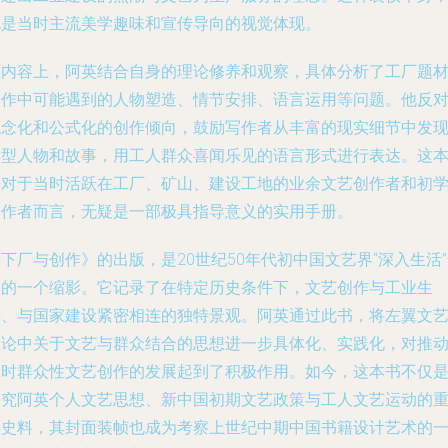
就是当时主流美学趣味和宣传导向的视觉体现。
在内容上，阿英结合自身的理论修养和观察，具体分析了工厂题
创作中可能遇到的人物塑造、情节安排、语言运用等问题。他反
概念化和公式化的创作倾向，鼓励写作者从丰富的现实细节中发
典型人物和故事，用工人群众喜闻乐见的语言形式进行表达。这
书对于当时活跃在工厂、矿山、建设工地的业余文艺创作者和初
写作者而言，无疑是一部极具指导意义的实用手册。
下厂与创作》的出版，是20世纪50年代初中国文艺界“深入生活
动的一个缩影。它记录了在特定历史条件下，文艺创作与工业生
产、与国家建设紧密相连的独特景观。阿英通过此书，将左翼文
理论中关于文艺与群众结合的思想进一步具体化、实践化，对推
当时群众性文艺创作的发展起到了积极作用。如今，这本书不仅
研究阿英个人文艺思想、新中国初期文艺政策与工人文艺运动的
要史料，其封面装帧也成为考察上世纪中期中国书籍设计艺术的