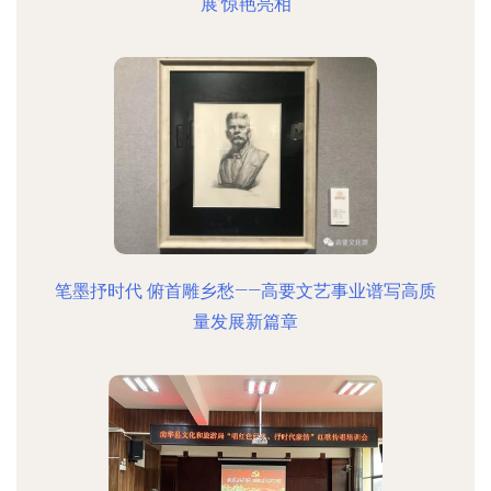
展’惊艳亮相
笔墨抒时代 俯首雕乡愁——高要文艺事业谱写高质
量发展新篇章