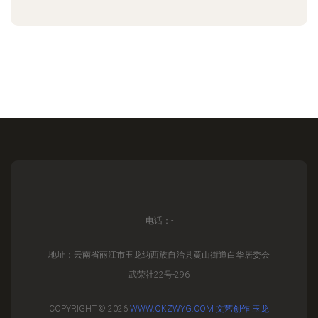
电话：-
地址：云南省丽江市玉龙纳西族自治县黄山街道白华居委会
武荣社22号-296
COPYRIGHT © 2026
WWW.QKZWYG.COM
文艺创作
玉龙