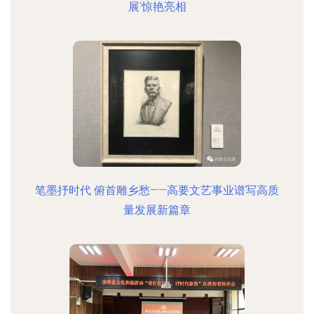
展’惊艳亮相
笔墨抒时代 俯首雕乡愁——高要文艺事业谱写高质
量发展新篇章